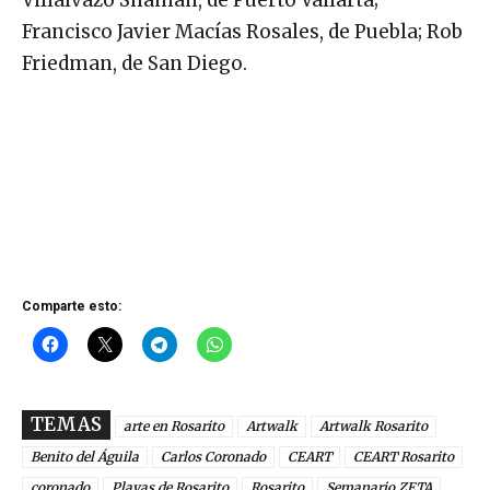
Villalvazo Shaman, de Puerto Vallarta;
Francisco Javier Macías Rosales, de Puebla; Rob
Friedman, de San Diego.
Comparte esto:
TEMAS
arte en Rosarito
Artwalk
Artwalk Rosarito
Benito del Águila
Carlos Coronado
CEART
CEART Rosarito
coronado
Playas de Rosarito
Rosarito
Semanario ZETA