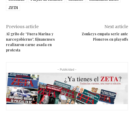
ZETA
Previous article
Next article
Al grito de “Fuera Marina y
Zonkeys empata serie ante
narcogobierno”, tijuanenses
Pioneros en playoffs
realizaron carne asada en
protesta
- Publicidad -