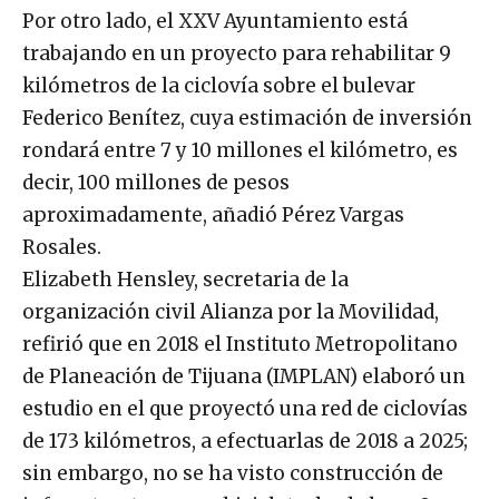
Por otro lado, el XXV Ayuntamiento está
o
trabajando en un proyecto para rehabilitar 9
r
kilómetros de la ciclovía sobre el bulevar
d
Federico Benítez, cuya estimación de inversión
e
rondará entre 7 y 10 millones el kilómetro, es
v
decir, 100 millones de pesos
í
aproximadamente, añadió Pérez Vargas
d
Rosales.
e
Elizabeth Hensley, secretaria de la
o
organización civil Alianza por la Movilidad,
refirió que en 2018 el Instituto Metropolitano
de Planeación de Tijuana (IMPLAN) elaboró un
estudio en el que proyectó una red de ciclovías
de 173 kilómetros, a efectuarlas de 2018 a 2025;
sin embargo, no se ha visto construcción de