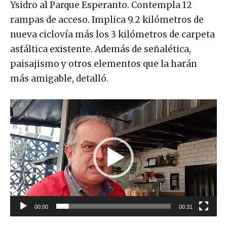
Ysidro al Parque Esperanto. Contempla 12
rampas de acceso. Implica 9.2 kilómetros de
nueva ciclovía más los 3 kilómetros de carpeta
asfáltica existente. Además de señalética,
paisajismo y otros elementos que la harán
más amigable, detalló.
R
e
p
r
o
d
u
c
00:00
00:31
t