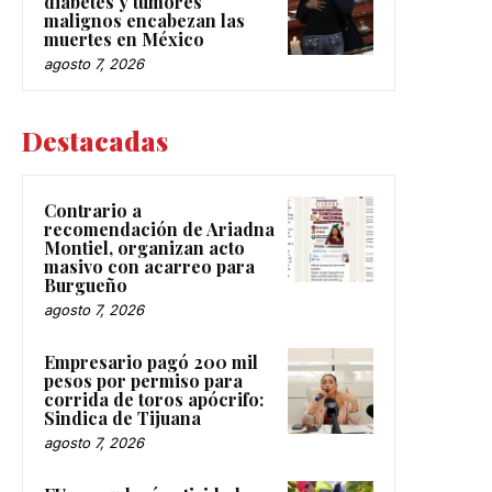
diabetes y tumores
malignos encabezan las
muertes en México
agosto 7, 2026
Destacadas
Contrario a
recomendación de Ariadna
Montiel, organizan acto
masivo con acarreo para
Burgueño
agosto 7, 2026
Empresario pagó 200 mil
pesos por permiso para
corrida de toros apócrifo:
Sindica de Tijuana
agosto 7, 2026