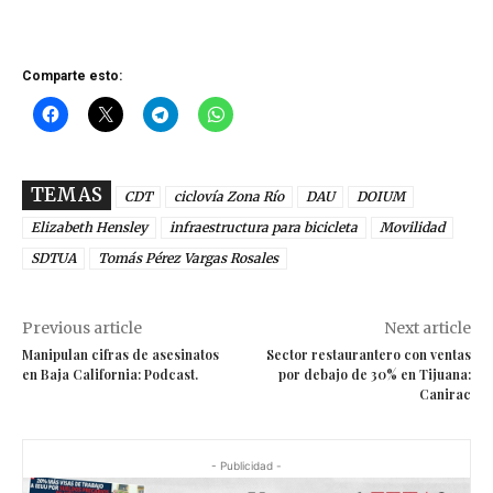
Comparte esto:
TEMAS
CDT
ciclovía Zona Río
DAU
DOIUM
Elizabeth Hensley
infraestructura para bicicleta
Movilidad
SDTUA
Tomás Pérez Vargas Rosales
Previous article
Next article
Manipulan cifras de asesinatos
Sector restaurantero con ventas
en Baja California: Podcast.
por debajo de 30% en Tijuana:
Canirac
- Publicidad -