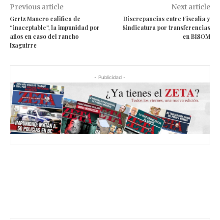
Previous article
Next article
Gertz Manero califica de
Discrepancias entre Fiscalía y
“inaceptable”, la impunidad por
Sindicatura por transferencias
años en caso del rancho
en BISOM
Izaguirre
- Publicidad -