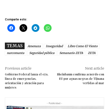
Comparte esto:
TEMAS
Amenaza
Inseguridad
Libre Como El Viento
narcomanta
Seguridad pública
Semanario ZETA
ZETA
Previous article
Next article
Gobierno Federal lanza el 079,
Sheinbaum confirma acuerdo con
línea de emergencias,
EU por aguas negras de Tijuana
orientación y atención para
vertidas al mar
mujeres
- Publicidad -