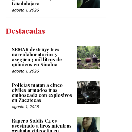
Guadalajara
agosto 1, 2026
Destacadas
SEMAR destruye tres
narcolaboratorios y
asegura 3 mil litros de
químicos en Sinaloa
agosto 1, 2026
Policías matan a cinco
civiles armados tras
emboscada con explosivos
en Zacatecas
agosto 1, 2026
Rapero Soldis C4 es
asesinado a tiros mientras
grababa videoclip en