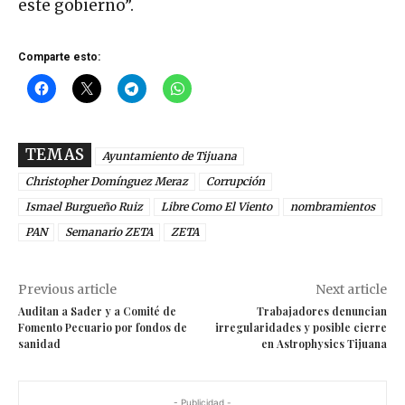
este gobierno”.
Comparte esto:
TEMAS
Ayuntamiento de Tijuana
Christopher Domínguez Meraz
Corrupción
Ismael Burgueño Ruiz
Libre Como El Viento
nombramientos
PAN
Semanario ZETA
ZETA
Previous article
Next article
Auditan a Sader y a Comité de
Trabajadores denuncian
Fomento Pecuario por fondos de
irregularidades y posible cierre
sanidad
en Astrophysics Tijuana
- Publicidad -