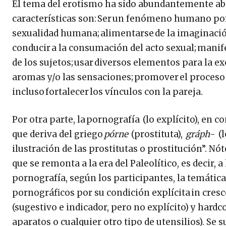
El tema del erotismo ha sido abundantemente abord
características son: Ser un fenómeno humano por 
sexualidad humana; alimentarse de la imaginació
conducir a la consumación del acto sexual; manife
de los sujetos; usar diversos elementos para la exc
aromas y/o las sensaciones; promover el proceso d
incluso fortalecer los vínculos con la pareja.
Por otra parte, la pornografía (lo explícito), en 
que deriva del griego
pórne
(prostituta),
gráph
- (l
ilustración de las prostitutas o prostitución”. Nó
que se remonta a la era del Paleolítico, es decir, 
pornografía, según los participantes, la temátic
pornográficos por su condición explícita in cres
(sugestivo e indicador, pero no explícito) y hardco
aparatos o cualquier otro tipo de utensilios). Se