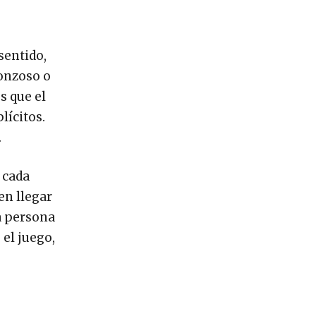
sentido,
gonzoso o
s que el
lícitos.
.
 cada
en llegar
na persona
 el juego,