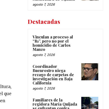
agosto 7, 2026
Destacadas
Vinculan a proceso al
“R1”, pero no por el
homicidio de Carlos
Manzo
agosto 7, 2026
Coordinador
Buenrostro niega
rezago de carpetas de
investigación en Baja
California
ltura,
agosto 7, 2026
el que
Familiares de la
len
regidora María Quijada
se enfrentan contra