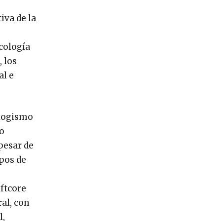
iva de la
icología
, los
al e
ologismo
 o
 pesar de
ipos de
oftcore
ral, con
l,