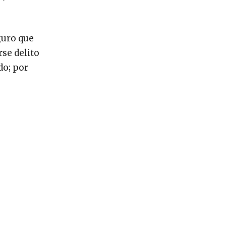
guro que
rse delito
do; por