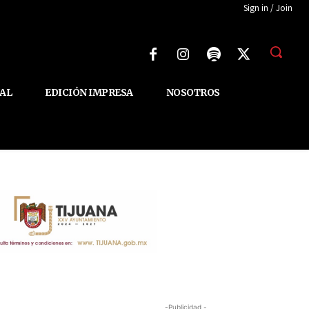
Sign in / Join
AL
EDICIÓN IMPRESA
NOSOTROS
-Publicidad -