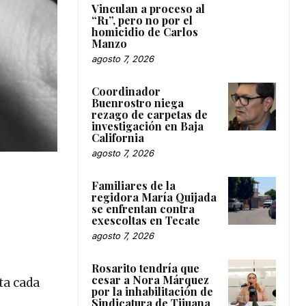
Vinculan a proceso al
“R1”, pero no por el
homicidio de Carlos
Manzo
agosto 7, 2026
Coordinador
Buenrostro niega
rezago de carpetas de
investigación en Baja
California
agosto 7, 2026
Familiares de la
regidora María Quijada
se enfrentan contra
exescoltas en Tecate
agosto 7, 2026
Rosarito tendría que
cesar a Nora Márquez
ta cada
por la inhabilitación de
Sindicatura de Tijuana