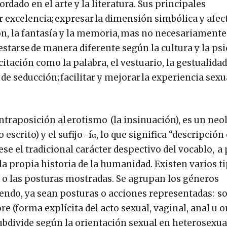
ado en el arte y la literatura. Sus principales
excelencia; expresar la dimensión simbólica y afect
n, la fantasía y la memoria, mas no necesariamente
starse de manera diferente según la cultura y la ps
itación como la palabra, el vestuario, la gestualidad
e seducción; facilitar y mejorar la experiencia sexu
contraposición al erotismo (la insinuación), es un ne
o escrito) y el sufijo -íα, lo que significa “descripción
tese el tradicional carácter despectivo del vocablo, a
a la propia historia de la humanidad. Existen varios t
a o las posturas mostradas. Se agrupan los géneros
cendo, ya sean posturas o acciones representadas: s
re (forma explícita del acto sexual, vaginal, anal u o
 subdivide según la orientación sexual en heterosexua