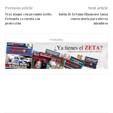
Previous article
Next article
Tras ataque con presunto ácido,
Salón de la Fama tijuanense lanza
Fernanda ya cuenta con
convocatoria para nuevos
protección
miembros
- Publicidad -