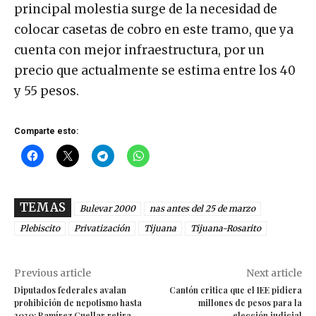
principal molestia surge de la necesidad de
colocar casetas de cobro en este tramo, que ya
cuenta con mejor infraestructura, por un
precio que actualmente se estima entre los 40
y 55 pesos.
Comparte esto:
TEMAS
Bulevar 2000
nas antes del 25 de marzo
Plebiscito
Privatización
Tijuana
Tijuana-Rosarito
Previous article
Next article
Diputados federales avalan
Cantón critica que el IEE pidiera
prohibición de nepotismo hasta
millones de pesos para la
2030; Ramírez Cuellar retira
elección judicial