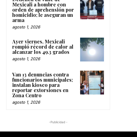
Mexicali a hombre con
orden de aprehensión por
homicidio; le aseguran un
arma
agosto 1, 2026
Ayer viernes, Mexicali
rompió récord de calor al
alcanzar los 49.3 grados
agosto 1, 2026
Van 13 denuncias contra
funcionarios municipales;
instalan kiosco para
reportar extorsiones en
Zona Centro
agosto 1, 2026
-Publicidad -