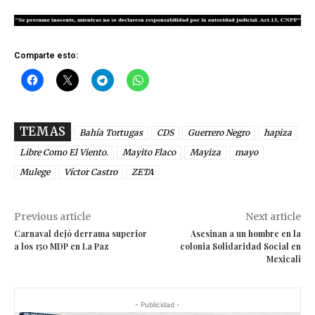
Comparte esto:
TEMAS
Bahía Tortugas
CDS
Guerrero Negro
hapiza
Libre Como El Viento.
Mayito Flaco
Mayiza
mayo
Mulege
Víctor Castro
ZETA
Previous article
Next article
Carnaval dejó derrama superior
Asesinan a un hombre en la
a los 150 MDP en La Paz
colonia Solidaridad Social en
Mexicali
- Publicidad -