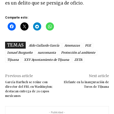
es un delito que se persiga de oficio.
Comparte esto:
TEMAS
Aldo Gallardo García
Amenazas
FGE
Ismael Burgueño
narcomanta
Protección al ambiente
Tijuana
XXV Ayuntamiento de Tijuana
ZETA
Previous article
Next article
García Harfuch se reúne con
Elefante en la inauguración de
director del FBI, en Washington;
Toros de Tijuana
destacan entrega de 29 capos
mexicanos
- Publicidad -