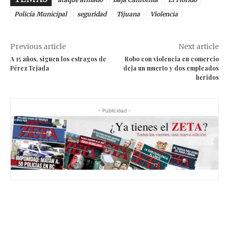
Policía Municipal
seguridad
Tijuana
Violencia
Previous article
Next article
A 15 años, siguen los estragos de
Robo con violencia en comercio
Pérez Tejada
deja un muerto y dos empleados
heridos
- Publicidad -