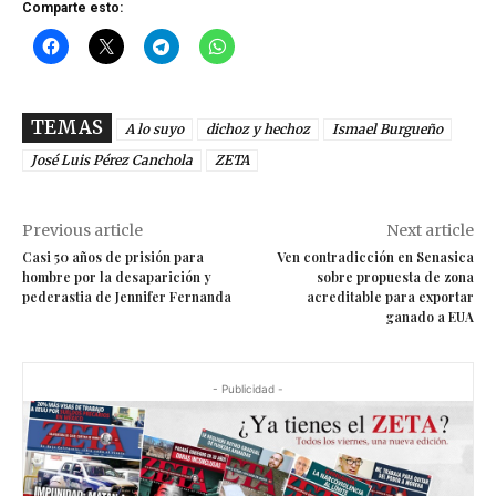
Comparte esto:
TEMAS
A lo suyo
dichoz y hechoz
Ismael Burgueño
José Luis Pérez Canchola
ZETA
Previous article
Next article
Casi 50 años de prisión para
Ven contradicción en Senasica
hombre por la desaparición y
sobre propuesta de zona
pederastia de Jennifer Fernanda
acreditable para exportar
ganado a EUA
- Publicidad -