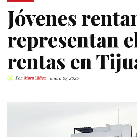
Jóvenes renta
representan el
rentas en Tij
Por
Mara Yáñez
enero 27, 2025