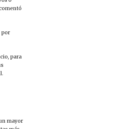
vos o
, comentó
0 por
cio, para
us
l.
 un mayor