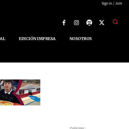
Sign in / Join
AL
EDICIÓN IMPRESA
NOSOTROS
-Publicidad -