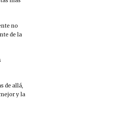
ntas más
ente no
nte de la
s
 de allá,
mejor y la