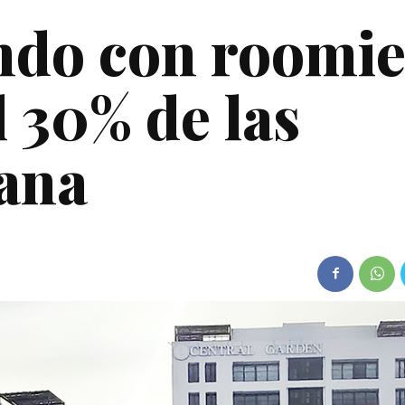
ndo con roomie
 30% de las
uana