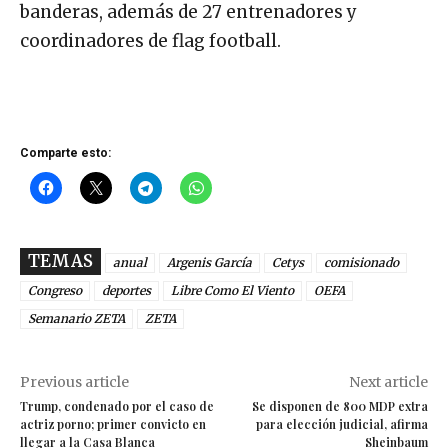
banderas, además de 27 entrenadores y
coordinadores de flag football.
Comparte esto:
TEMAS
anual
Argenis García
Cetys
comisionado
Congreso
deportes
Libre Como El Viento
OEFA
Semanario ZETA
ZETA
Previous article
Next article
Trump, condenado por el caso de
Se disponen de 800 MDP extra
actriz porno; primer convicto en
para elección judicial, afirma
llegar a la Casa Blanca
Sheinbaum