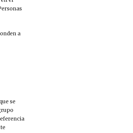
 en el
 Personas
sponden a
 que se
 grupo
referencia
nte