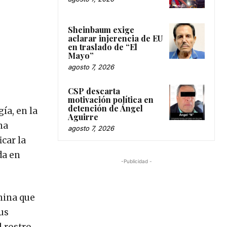
Sheinbaum exige
aclarar injerencia de EU
en traslado de “El
Mayo”
agosto 7, 2026
CSP descarta
motivación política en
detención de Ángel
ía, en la
Aguirre
na
agosto 7, 2026
car la
da en
-Publicidad -
nina que
sus