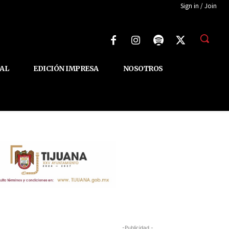
Sign in / Join
AL
EDICIÓN IMPRESA
NOSOTROS
-Publicidad -