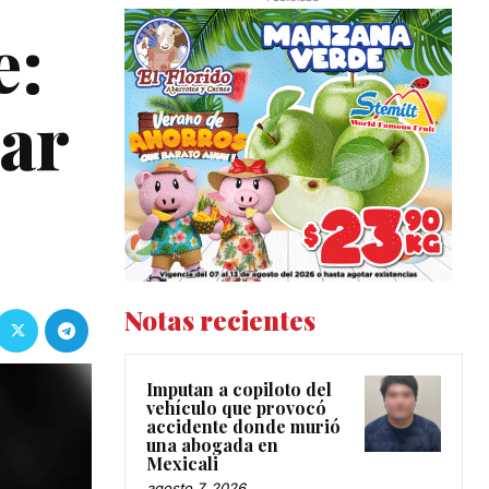
e:
car
Notas recientes
Imputan a copiloto del
vehículo que provocó
accidente donde murió
una abogada en
Mexicali
agosto 7, 2026