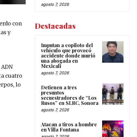
agosto 7, 2026
uerdo con
Destacadas
as y
Imputan a copiloto del
vehículo que provocó
accidente donde murió
una abogada en
Mexicali
e ADN
agosto 7, 2026
ta cuatro
rpos, lo
Detienen a tres
presuntos
secuestradores de “Los
Rusos” en SLRC, Sonora
agosto 7, 2026
Atacan a tiros a hombre
en Villa Fontana
agosto 7, 2026