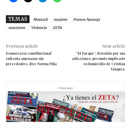
TEMAS
Mexicali
mujeres
Puntos Naranja
sanciones
Violencia
ZETA
Previous article
Next article
Democracia constitucional
“El Parque”, detenido por sus
enfrenta amenazas sin
adicciones, presunto implicado
precedentes, dice Norma Piña
en homicidio de Cristian
Vázquez.
- Publicidad -