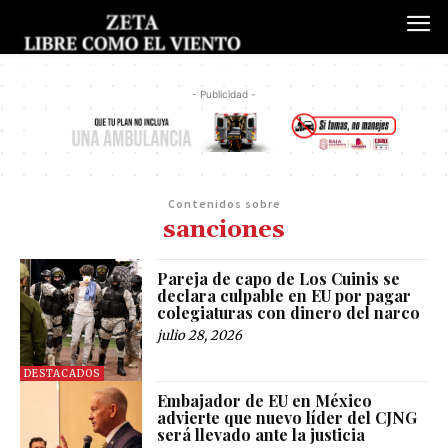
- Publicidad -
Contenidos sobre
sanciones
Pareja de capo de Los Cuinis se
declara culpable en EU por pagar
colegiaturas con dinero del narco
julio 28, 2026
DESTACADOS
Embajador de EU en México
advierte que nuevo líder del CJNG
será llevado ante la justicia