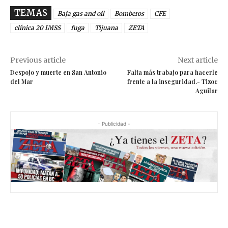
TEMAS
Baja gas and oil
Bomberos
CFE
clínica 20 IMSS
fuga
Tijuana
ZETA
Previous article
Next article
Despojo y muerte en San Antonio
Falta más trabajo para hacerle
del Mar
frente a la inseguridad.- Tizoc
Aguilar
- Publicidad -