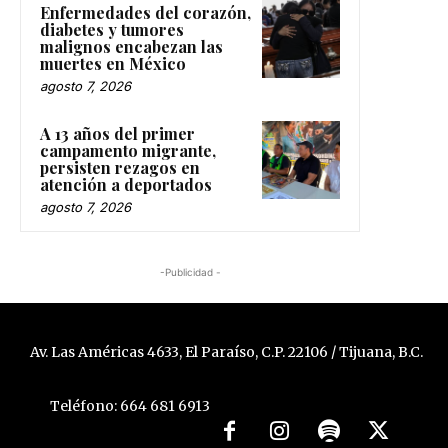
Enfermedades del corazón,
diabetes y tumores
malignos encabezan las
muertes en México
agosto 7, 2026
A 13 años del primer
campamento migrante,
persisten rezagos en
atención a deportados
agosto 7, 2026
-Publicidad -
Av. Las Américas 4633, El Paraíso, C.P. 22106 / Tijuana, B.C.
Teléfono: 664 681 6913