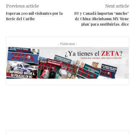
Previous article
Next article
Esperan 200 mil visitantes por la
EU y Canadá importan “mucho”
Serie del Caribe
de China: Sheinbaum; MX ‘tiene
plan’ para sustituirlas, dice
- Publicidad -