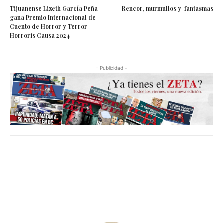
Tijuanense Lizeth García Peña
Rencor, murmullos y fantasmas
gana Premio Internacional de
Cuento de Horror y Terror
Horroris Causa 2024
- Publicidad -