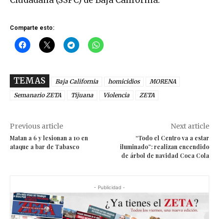
Comparte esto:
TEMAS
Baja California
homicidios
MORENA
Semanario ZETA
Tijuana
Violencia
ZETA
Previous article
Next article
Matan a 6 y lesionan a 10 en
“Todo el Centro va a estar
ataque a bar de Tabasco
iluminado”: realizan encendido
de árbol de navidad Coca Cola
- Publicidad -