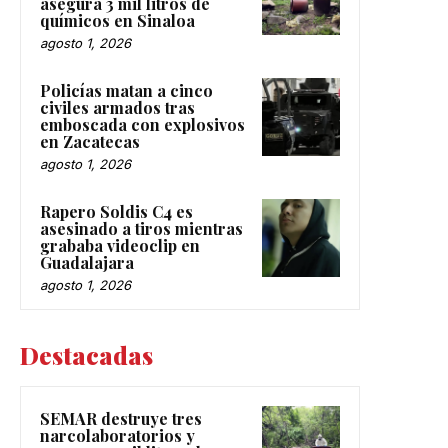
asegura 3 mil litros de
químicos en Sinaloa
agosto 1, 2026
Policías matan a cinco
civiles armados tras
emboscada con explosivos
en Zacatecas
agosto 1, 2026
Rapero Soldis C4 es
asesinado a tiros mientras
grababa videoclip en
Guadalajara
agosto 1, 2026
Destacadas
SEMAR destruye tres
narcolaboratorios y