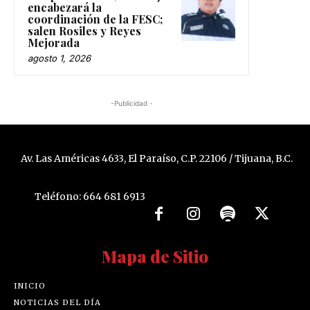
encabezará la
coordinación de la FESC;
salen Rosiles y Reyes
Mejorada
agosto 1, 2026
-Publicidad -
Av. Las Américas 4633, El Paraíso, C.P. 22106 / Tijuana, B.C.
Teléfono: 664 681 6913
Mapa de Sitio
INICIO
NOTICIAS DEL DÍA