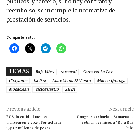
públicos; y tercero, si no hay contrato y
reembolso, se incumple la normativa de
prestación de servicios.
Comparte esto:
TEMAS
Baja Vibes
carnaval
Carnaval La Paz
Chayanne
La Paz
Libre Como El Viento
Milena Quiroga
Modaclean
Víctor Castro
ZETA
Previous article
Next article
BCS, la entidad menos
Congreso exhorta a Semarnat a
transparente 2023: Por aclarar,
retirar permisos a “Baja Bay
1,421.2 millones de pesos
Club”