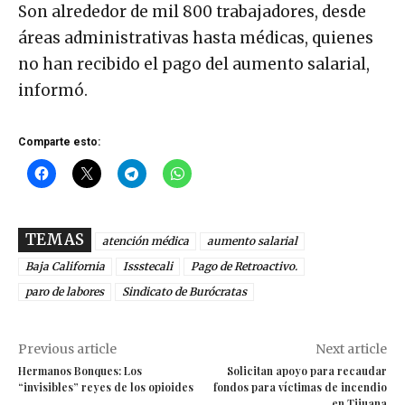
Son alrededor de mil 800 trabajadores, desde
áreas administrativas hasta médicas, quienes
no han recibido el pago del aumento salarial,
informó.
Comparte esto:
TEMAS
atención médica
aumento salarial
Baja California
Issstecali
Pago de Retroactivo.
paro de labores
Sindicato de Burócratas
Previous article
Next article
Hermanos Bonques: Los
Solicitan apoyo para recaudar
“invisibles” reyes de los opioides
fondos para víctimas de incendio
en Tijuana