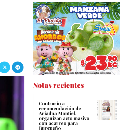
Notas recientes
Contrario a
recomendación de
Ariadna Montiel,
organizan acto masivo
con acarreo para
Burgueño