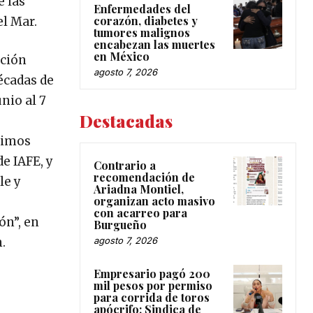
e las
Enfermedades del
corazón, diabetes y
el Mar.
tumores malignos
encabezan las muertes
en México
ación
agosto 7, 2026
décadas de
nio al 7
Destacadas
timos
e IAFE, y
Contrario a
recomendación de
le y
Ariadna Montiel,
organizan acto masivo
con acarreo para
ón”, en
Burgueño
agosto 7, 2026
.
Empresario pagó 200
mil pesos por permiso
para corrida de toros
apócrifo: Sindica de