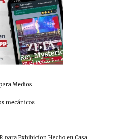
 para Medios
gos mecánicos
 QR para Exhibicíon Hecho en Casa