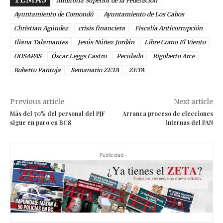
Auditoría Superior de la Federación
Ayuntamiento de Comondú
Ayuntamiento de Los Cabos
Christian Agúndez
crisis financiera
Fiscalía Anticorrupción
Iliana Talamantes
Jesús Núñez Jordán
Libre Como El Viento
OOSAPAS
Óscar Leggs Castro
Peculado
Rigoberto Arce
Roberto Pantoja
Semanario ZETA
ZETA
Previous article
Next article
Más del 70% del personal del PJF
Arranca proceso de elecciones
sigue en paro en BCS
internas del PAN
- Publicidad -