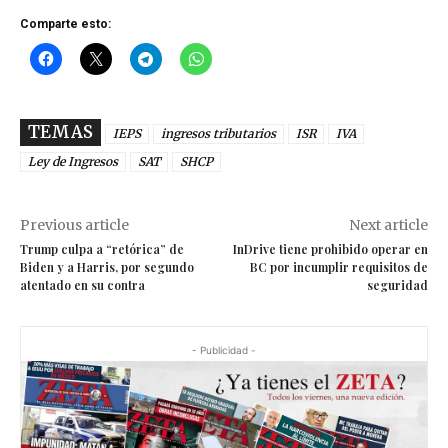
Comparte esto:
TEMAS
IEPS
ingresos tributarios
ISR
IVA
Ley de Ingresos
SAT
SHCP
Previous article
Next article
Trump culpa a “retórica” de
InDrive tiene prohibido operar en
Biden y a Harris, por segundo
BC por incumplir requisitos de
atentado en su contra
seguridad
- Publicidad -