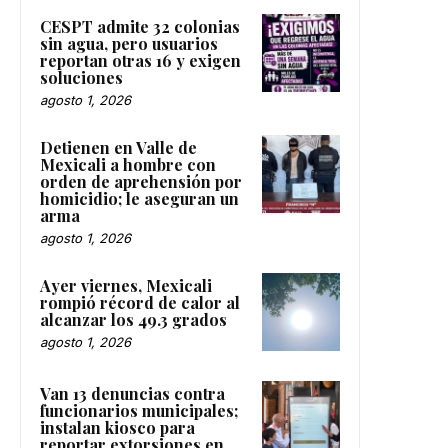
CESPT admite 32 colonias
sin agua, pero usuarios
reportan otras 16 y exigen
soluciones
agosto 1, 2026
Detienen en Valle de
Mexicali a hombre con
orden de aprehensión por
homicidio; le aseguran un
arma
agosto 1, 2026
Ayer viernes, Mexicali
rompió récord de calor al
alcanzar los 49.3 grados
agosto 1, 2026
Van 13 denuncias contra
funcionarios municipales;
instalan kiosco para
reportar extorsiones en