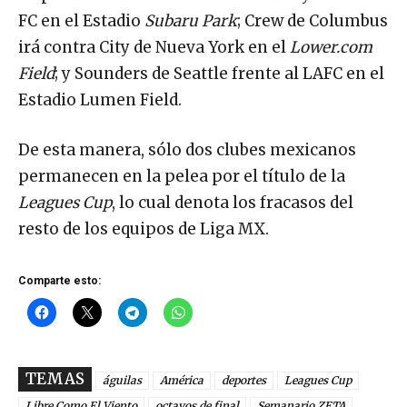
FC en el Estadio
Subaru Park
; Crew de Columbus
irá contra City de Nueva York en el
Lower.com
Field
; y Sounders de Seattle frente al LAFC en el
Estadio Lumen Field.
De esta manera, sólo dos clubes mexicanos
permanecen en la pelea por el título de la
Leagues Cup
, lo cual denota los fracasos del
resto de los equipos de Liga MX.
Comparte esto:
TEMAS
águilas
América
deportes
Leagues Cup
Libre Como El Viento
octavos de final
Semanario ZETA