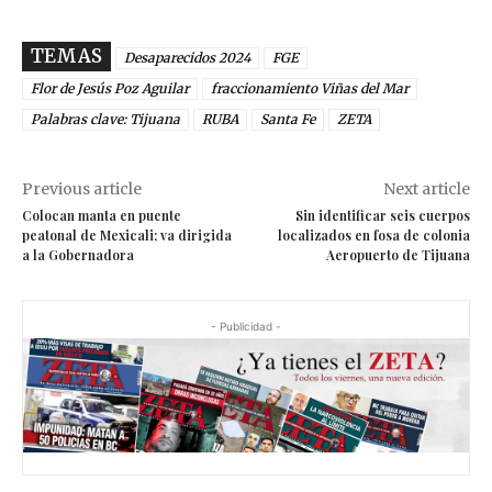
TEMAS
Desaparecidos 2024
FGE
Flor de Jesús Poz Aguilar
fraccionamiento Viñas del Mar
Palabras clave: Tijuana
RUBA
Santa Fe
ZETA
Previous article
Next article
Colocan manta en puente
Sin identificar seis cuerpos
peatonal de Mexicali; va dirigida
localizados en fosa de colonia
a la Gobernadora
Aeropuerto de Tijuana
- Publicidad -