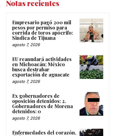
Notas recientes
Empresario pagó 200 mil
pesos por permiso para
corrida de toros apócrifo:
Sindica de Tijuana
agosto 7, 2026
EU reanudará actividades
en Michoacán; México
busca destrabar
exportación de aguacate
agosto 7, 2026
Ex gobernadores de
oposición detenidos: 2.
Gobernadores de Morena
detenidos: 0
agosto 7, 2026
Enfermedades del corazón,