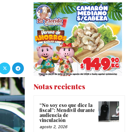
Notas recientes
“No soy eso que dice la
fiscal”: Mendívil durante
audiencia de
vinculación
agosto 2, 2026