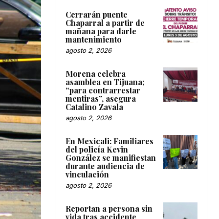
Cerrarán puente
Chaparral a partir de
mañana para darle
mantenimiento
agosto 2, 2026
Morena celebra
asamblea en Tijuana;
“para contrarrestar
mentiras”, asegura
Catalino Zavala
agosto 2, 2026
En Mexicali: Familiares
del policía Kevin
González se manifiestan
durante audiencia de
vinculación
agosto 2, 2026
Reportan a persona sin
vida tras accidente