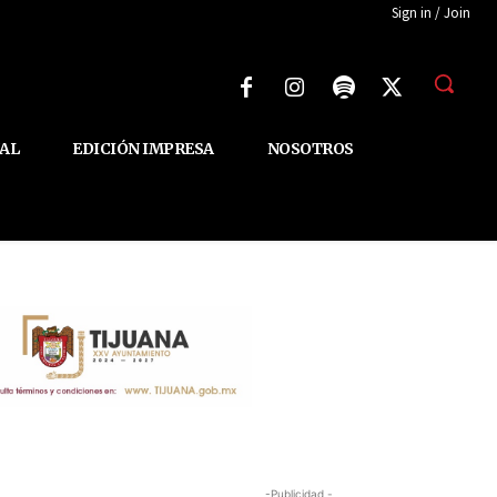
Sign in / Join
AL
EDICIÓN IMPRESA
NOSOTROS
-Publicidad -