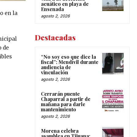
acuático en playa de
Ensenada
o en la
agosto 2, 2026
Destacadas
nicipal
o de
ibles
“No soy eso que dice la
fiscal”: Mendívil durante
audiencia de
vinculación
agosto 2, 2026
Cerrarán puente
Chaparral a partir de
mañana para darle
mantenimiento
agosto 2, 2026
Morena celebra
asamblea en Tijuana;