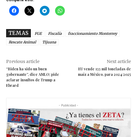
TEMAS
FGE
Fiscalía
fraccionamiento Monterrey
Rescate Animal
Tijuana
Previous article
Next article
“Biden ha sido un buen
EU vende 133 mil toneladas de
gobernante”, dice AMLO; pide
maíz a México, para 2024/2025
aclarar insultos de Trump a
Ebrard
- Publicidad -