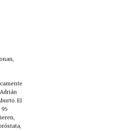
ionan,
licamente
 Adrián
burto. El
 95
ieren,
próstata,