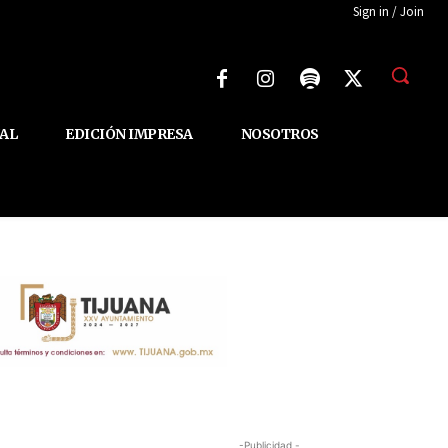
Sign in / Join
AL
EDICIÓN IMPRESA
NOSOTROS
-Publicidad -