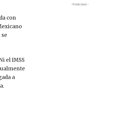
-Publicidad -
ada con
 Mexicano
 se
Ni el IMSS
ctualmente
gada a
a.