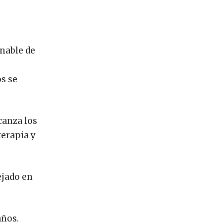
inable de
s se
canza los
erapia y
ejado en
años.