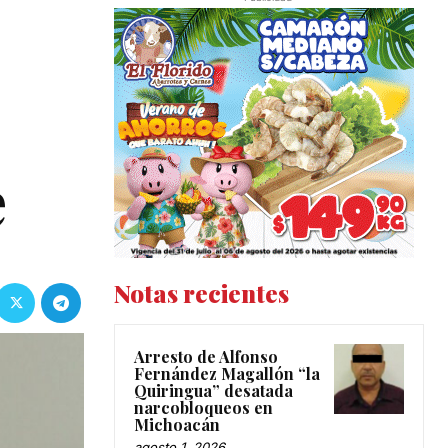
e
Notas recientes
Arresto de Alfonso
Fernández Magallón “la
Quiringua” desatada
narcobloqueos en
Michoacán
agosto 1, 2026