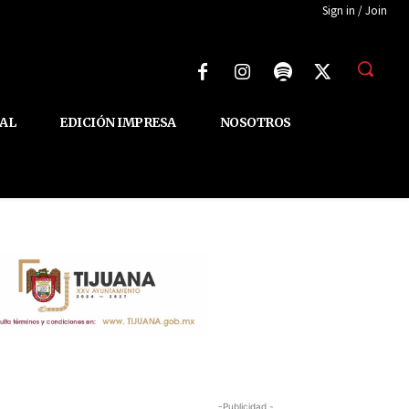
Sign in / Join
AL
EDICIÓN IMPRESA
NOSOTROS
-Publicidad -