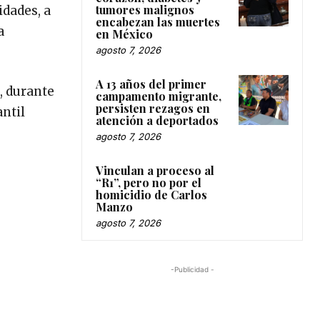
tumores malignos
idades, a
encabezan las muertes
a
en México
agosto 7, 2026
A 13 años del primer
9, durante
campamento migrante,
persisten rezagos en
antil
atención a deportados
agosto 7, 2026
Vinculan a proceso al
“R1”, pero no por el
homicidio de Carlos
Manzo
agosto 7, 2026
-Publicidad -