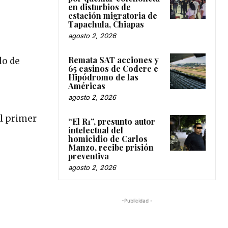
en disturbios de
estación migratoria de
Tapachula, Chiapas
agosto 2, 2026
Remata SAT acciones y
lo de
65 casinos de Codere e
Hipódromo de las
Américas
agosto 2, 2026
al primer
“El R1”, presunto autor
intelectual del
homicidio de Carlos
Manzo, recibe prisión
preventiva
agosto 2, 2026
-Publicidad -