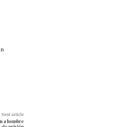
in
Next article
an a hombre
s de prisión