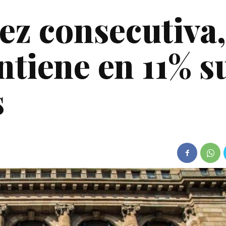
ez consecutiva,
iene en 11% s
s