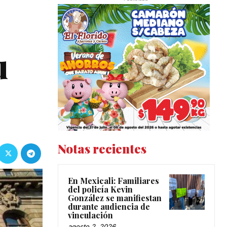
u
Notas recientes
En Mexicali: Familiares
del policía Kevin
González se manifiestan
durante audiencia de
vinculación
agosto 2, 2026