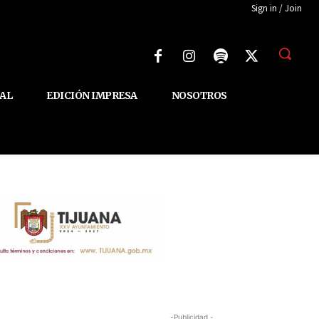
Sign in / Join
AL
EDICIÓN IMPRESA
NOSOTROS
-Publicidad -