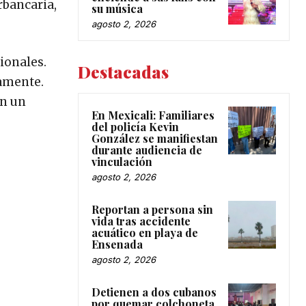
rbancaria,
su música
agosto 2, 2026
ionales.
Destacadas
vamente.
en un
En Mexicali: Familiares
del policía Kevin
González se manifiestan
durante audiencia de
vinculación
agosto 2, 2026
Reportan a persona sin
vida tras accidente
acuático en playa de
Ensenada
agosto 2, 2026
Detienen a dos cubanos
por quemar colchoneta