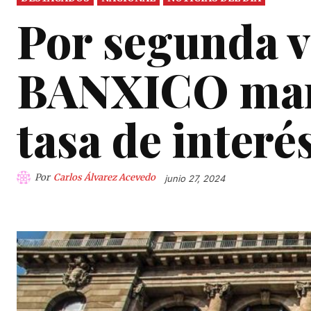
Por segunda v
BANXICO mant
tasa de interé
Por
Carlos Álvarez Acevedo
junio 27, 2024