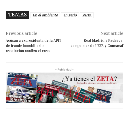
TEMAS
En el ambiente
en zerio
ZETA
Previous article
Next article
Acusan a expresidenta de la APIT
Real Madrid y Pachuca,
de fraude inmobiliario;
campeones de UEFA y Concacaf
asociación analiza el caso
- Publicidad -