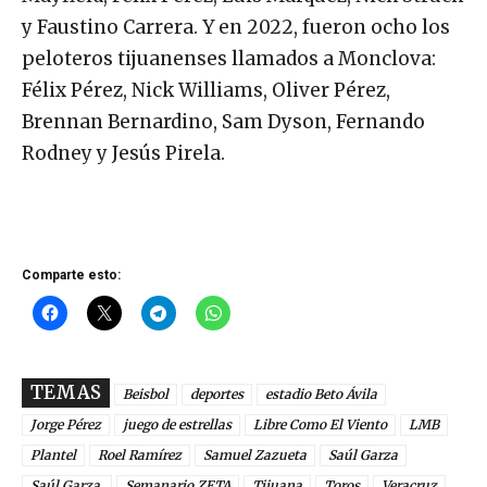
y Faustino Carrera. Y en 2022, fueron ocho los
peloteros tijuanenses llamados a Monclova:
Félix Pérez, Nick Williams, Oliver Pérez,
Brennan Bernardino, Sam Dyson, Fernando
Rodney y Jesús Pirela.
Comparte esto:
TEMAS
Beisbol
deportes
estadio Beto Ávila
Jorge Pérez
juego de estrellas
Libre Como El Viento
LMB
Plantel
Roel Ramírez
Samuel Zazueta
Saúl Garza
Saúl Garza.
Semanario ZETA
Tijuana
Toros
Veracruz