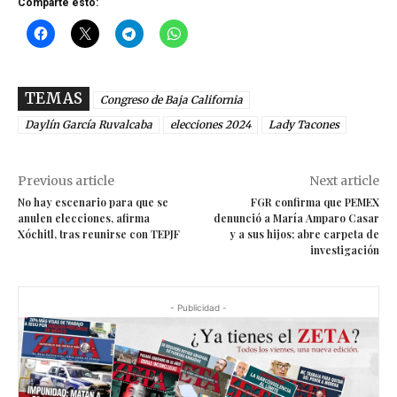
Comparte esto:
TEMAS
Congreso de Baja California
Daylín García Ruvalcaba
elecciones 2024
Lady Tacones
Previous article
Next article
No hay escenario para que se
FGR confirma que PEMEX
anulen elecciones, afirma
denunció a María Amparo Casar
Xóchitl, tras reunirse con TEPJF
y a sus hijos; abre carpeta de
investigación
- Publicidad -