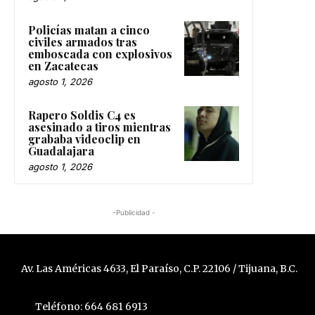
Policías matan a cinco
civiles armados tras
emboscada con explosivos
en Zacatecas
agosto 1, 2026
Rapero Soldis C4 es
asesinado a tiros mientras
grababa videoclip en
Guadalajara
agosto 1, 2026
-Publicidad -
Av. Las Américas 4633, El Paraíso, C.P. 22106 / Tijuana, B.C.
Teléfono: 664 681 6913