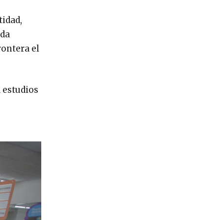
tidad,
oda
rontera el
 estudios