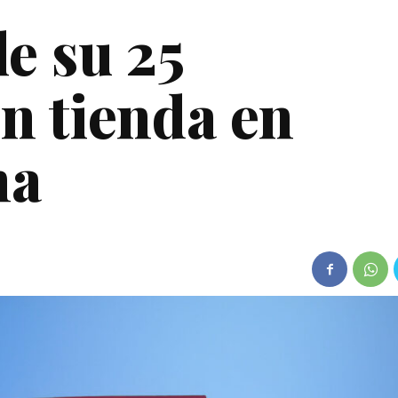
e su 25
n tienda en
na