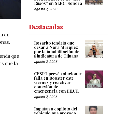
Rusos” en SLRC, Sonora
agosto 7, 2026
Destacadas
da en
onas.
Rosarito tendría que
cesar a Nora Márquez
por la inhabilitación de
Sindicatura de Tijuana
ienda que
agosto 7, 2026
as que la
CESPT prevé solucionar
falla en Booster este
viernes y reactivar
conexión de
emergencia con EE.UU.
agosto 7, 2026
Imputan a copiloto del
vehículo que provocó