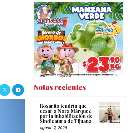
Notas recientes
Rosarito tendría que
cesar a Nora Márquez
por la inhabilitación de
Sindicatura de Tijuana
agosto 7, 2026