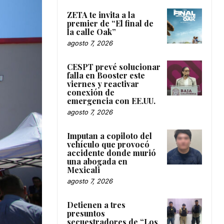
ZETA te invita a la
premier de “El final de
la calle Oak”
agosto 7, 2026
CESPT prevé solucionar
falla en Booster este
viernes y reactivar
conexión de
emergencia con EE.UU.
agosto 7, 2026
Imputan a copiloto del
vehículo que provocó
accidente donde murió
una abogada en
Mexicali
agosto 7, 2026
Detienen a tres
presuntos
secuestradores de “Los