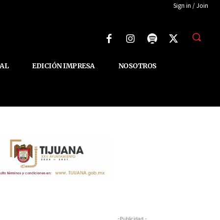
Sign in / Join
AL
EDICIÓN IMPRESA
NOSOTROS
-Publicidad -