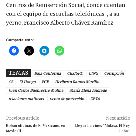
Centros de Reinserción Social, donde cuentan
con el equipo de escuchas telefónicas-, a su
yerno,
Francisco Alberto Chávez Ramírez
Comparte esto:
TEMAS
Baja California
CESISPE
CJNG
Corrupción
CS
El Hongo
FGE
Heriberto Ramos Murillo
Juan Carlos Buenrostro Molina
María Elena Andrade
relaciones mafiosas
venta de protección
ZETA
Previous article
Next article
Roban oficinas de El Mexicano, en
Llegará a cines “Mufasa: El Rey
Mexicali
León”.