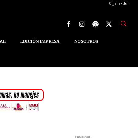
Sign in / Join
AL
EDICIÓN IMPRESA
NOSOTROS
-Publicidad -