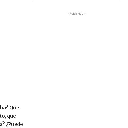
-Publicidad -
cha? Que
to, que
da? ¿Puede