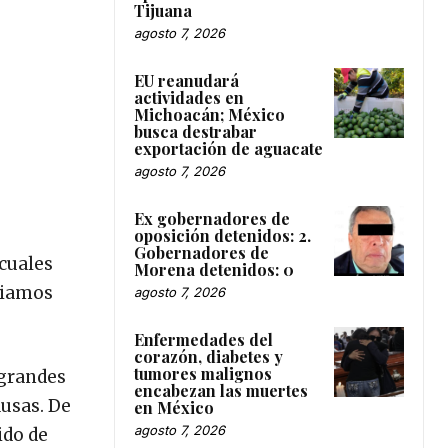
Tijuana
agosto 7, 2026
EU reanudará
actividades en
Michoacán; México
busca destrabar
exportación de aguacate
agosto 7, 2026
Ex gobernadores de
oposición detenidos: 2.
Gobernadores de
 cuales
Morena detenidos: 0
mbiamos
agosto 7, 2026
Enfermedades del
corazón, diabetes y
tumores malignos
 grandes
encabezan las muertes
ausas. De
en México
agosto 7, 2026
ido de