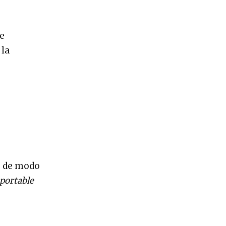
de
 la
, de modo
portable