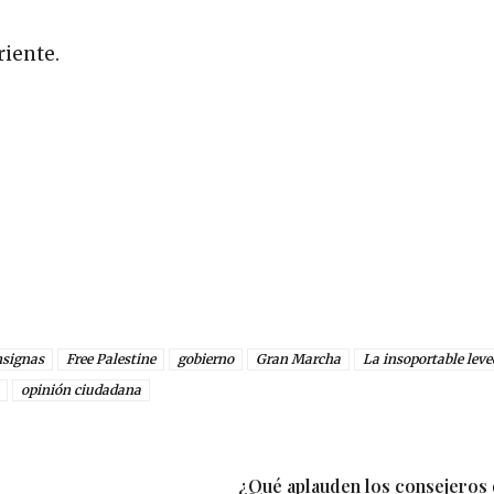
riente.
nsignas
Free Palestine
gobierno
Gran Marcha
La insoportable leve
opinión ciudadana
¿Qué aplauden los consejeros