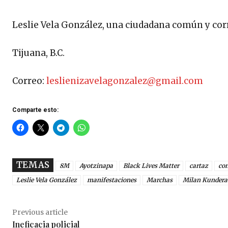
Leslie Vela González, una ciudadana común y cor
Tijuana, B.C.
Correo:
leslienizavelagonzalez@gmail.com
Comparte esto:
TEMAS
8M
Ayotzinapa
Black Lives Matter
cartaz
co
Leslie Vela González
manifestaciones
Marchas
Milan Kundera
Previous article
Ineficacia policial