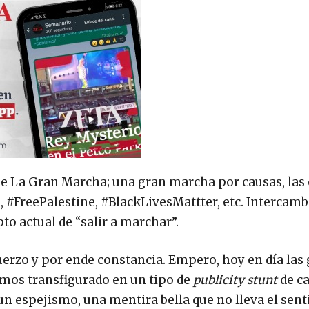
de La Gran Marcha; una gran marcha por causas, las
, #FreePalestine, #BlackLivesMattter, etc. Interca
o actual de “salir a marchar”.
erzo y por ende constancia. Empero, hoy en día las
emos transfigurado en un tipo de
publicity stunt
de c
n espejismo, una mentira bella que no lleva el sent