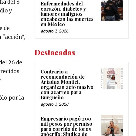
ha del 8
Enfermedades del
corazón, diabetes y
dio y
tumores malignos
encabezan las muertes
en México
e de
agosto 7, 2026
 “acción”,
Destacadas
del 26 de
recidos.
Contrario a
recomendación de
r
Ariadna Montiel,
organizan acto masivo
con acarreo para
Burgueño
ólo por la
agosto 7, 2026
Empresario pagó 200
mil pesos por permiso
para corrida de toros
apócrifo: Sindica de