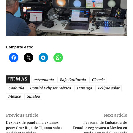
Comparte esto:
TEMAS
astronomía
Baja California
Ciencia
Coahuila
Comité Eclipses México
Durango
Eclipse solar
México
Sinaloa
Previous article
Next article
Después de pandemia estamos
Personal de Embajada de
peor: Cruz Roja de Tijuana sobre
Ecuador regresará a México en
accidentes viales
vuelo comercial, anuncia