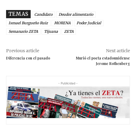
TEMAS
Candidato
Deudor alimentario
Ismael Burgueño Ruiz
MORENA
Poder Judicial
Semanario ZETA
Tijuana
ZETA
Previous article
Next article
Diferencia con el pasado
Murió el poeta estadounidense
Jerome Rothenberg
- Publicidad -