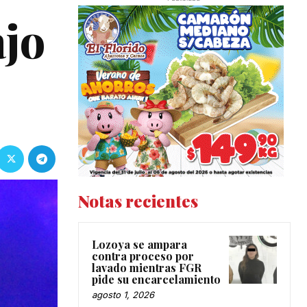
ajo
Notas recientes
Lozoya se ampara
contra proceso por
lavado mientras FGR
pide su encarcelamiento
agosto 1, 2026