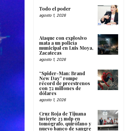
Todo el poder
agosto 1, 2026
Ataque con explosivo
mata a un policía
municipal en Luis Moya,
Zacatecas
agosto 1, 2026
“Spider-Man: Brand
New Day” rompe
récord de preestrenos
con 72 millones de
dólares
agosto 1, 2026
Cruz Roja de Tijuana
invierte 23 mdp en
tomógrafo, quirófano y
nuevo banco de sangre