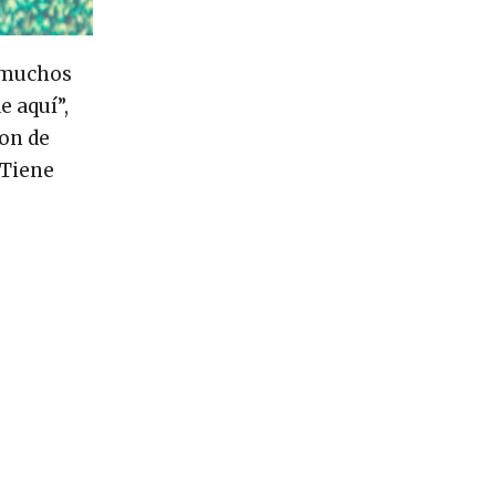
e muchos
e aquí”,
ron de
 Tiene