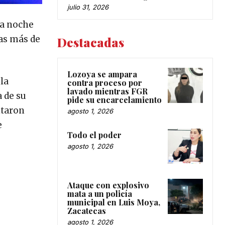
julio 31, 2026
la noche
las más de
Destacadas
Lozoya se ampara
la
contra proceso por
lavado mientras FGR
 de su
pide su encarcelamiento
ntaron
agosto 1, 2026
e
Todo el poder
agosto 1, 2026
Ataque con explosivo
mata a un policía
municipal en Luis Moya,
Zacatecas
agosto 1, 2026