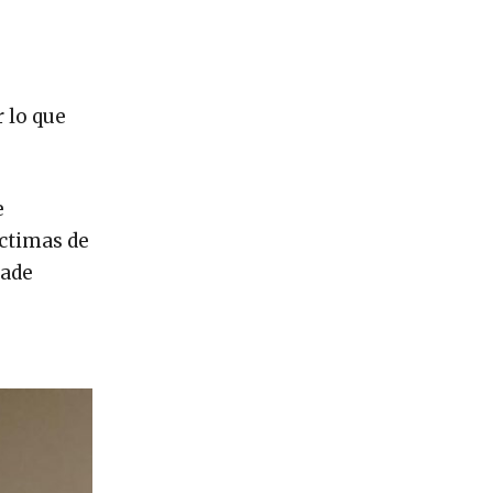
 lo que
e
íctimas de
rade