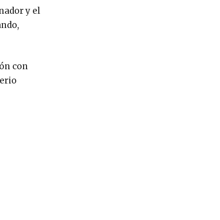
nador y el
ando,
ión con
erio