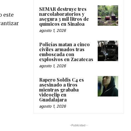
SEMAR destruye tres
narcolaboratorios y
o este
asegura 3 mil litros de
rantizar
químicos en Sinaloa
agosto 1, 2026
Policías matan a cinco
civiles armados tras
emboscada con
explosivos en Zacatecas
agosto 1, 2026
Rapero Soldis C4 es
asesinado a tiros
mientras grababa
videoclip en
Guadalajara
agosto 1, 2026
-Publicidad -