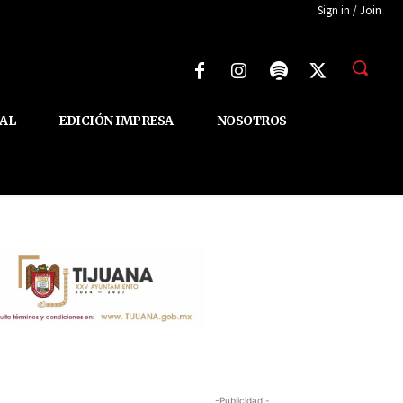
Sign in / Join
AL
EDICIÓN IMPRESA
NOSOTROS
-Publicidad -