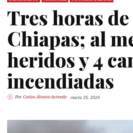
Tres horas de
Chiapas; al m
heridos y 4 c
incendiadas
Por
Carlos Álvarez Acevedo
marzo 25, 2024