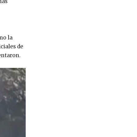
nas
mo la
ciales de
entaron.