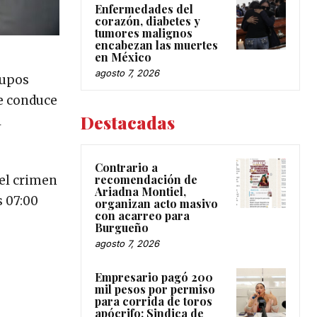
Enfermedades del
corazón, diabetes y
tumores malignos
encabezan las muertes
en México
agosto 7, 2026
rupos
ue conduce
Destacadas
l
Contrario a
recomendación de
del crimen
Ariadna Montiel,
s 07:00
organizan acto masivo
con acarreo para
Burgueño
agosto 7, 2026
Empresario pagó 200
mil pesos por permiso
para corrida de toros
apócrifo: Sindica de