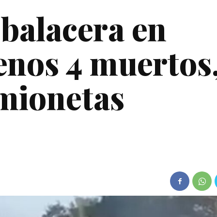
 balacera en
enos 4 muertos,
amionetas