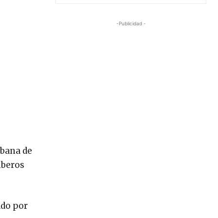
-Publicidad -
rbana de
mberos
ado por