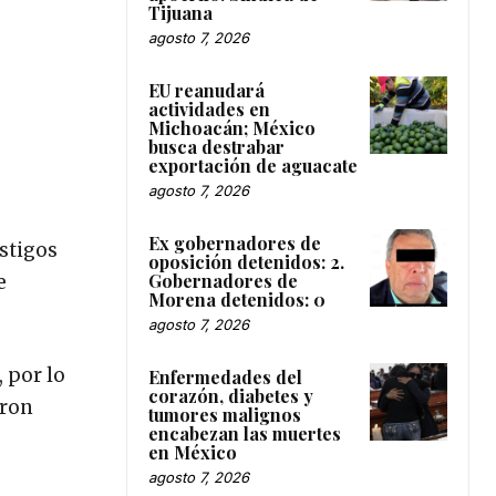
Tijuana
agosto 7, 2026
EU reanudará
actividades en
Michoacán; México
busca destrabar
exportación de aguacate
agosto 7, 2026
Ex gobernadores de
stigos
oposición detenidos: 2.
Gobernadores de
e
Morena detenidos: 0
agosto 7, 2026
 por lo
Enfermedades del
corazón, diabetes y
eron
tumores malignos
encabezan las muertes
en México
agosto 7, 2026