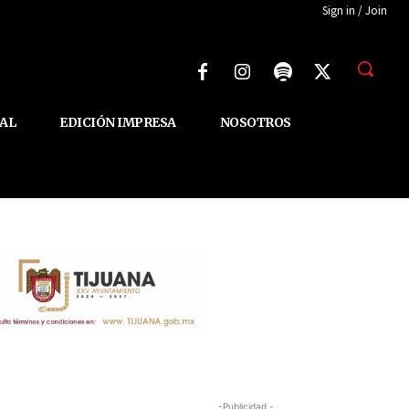
Sign in / Join
AL
EDICIÓN IMPRESA
NOSOTROS
-Publicidad -