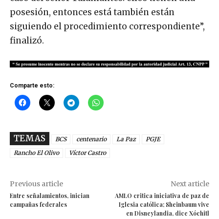
posesión, entonces está también están
siguiendo el procedimiento correspondiente”,
finalizó.
Comparte esto:
TEMAS
BCS
centenario
La Paz
PGJE
Rancho El Olivo
Víctor Castro
Previous article
Next article
Entre señalamientos, inician
AMLO critica iniciativa de paz de
campañas federales
Iglesia católica; Sheinbaum vive
en Disneylandia, dice Xóchitl