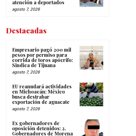
atención a deportados
agosto 7, 2026
Destacadas
Empresario pagó 200 mil
pesos por permiso para
corrida de toros apócrifo:
Sindica de Tijuana
agosto 7, 2026
EU reanudará actividades
en Michoacán; México
busca destrabar
exportación de aguacate
agosto 7, 2026
Ex gobernadores de
oposición detenidos: 2.
Gobernadores de Morena