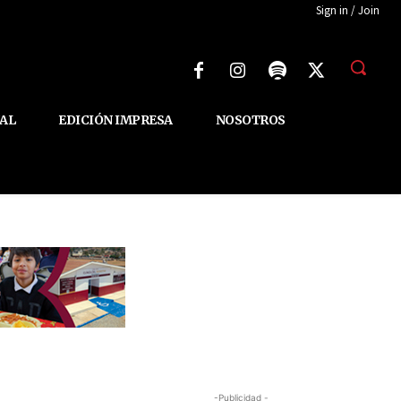
Sign in / Join
AL
EDICIÓN IMPRESA
NOSOTROS
-Publicidad -