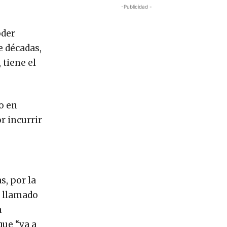
-Publicidad -
oder
e décadas,
 tiene el
o en
r incurrir
s, por la
r llamado
a
que “va a