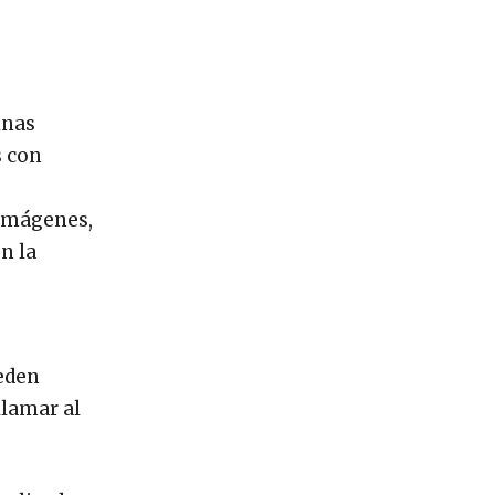
inas
s con
 imágenes,
n la
ueden
llamar al