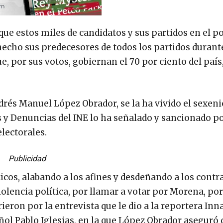
r que estos miles de candidatos y sus partidos en el p
 hecho sus predecesores de todos los partidos durant
, por sus votos, gobiernan el 70 por ciento del país,
drés Manuel López Obrador, se la ha vivido el sexeni
s y Denuncias del INE lo ha señalado y sancionado po
lectorales.
Publicidad
os, alabando a los afines y desdeñando a los contra
olencia política, por llamar a votar por Morena, po
ieron por la entrevista que le dio a la reportera Inn
ñol Pablo Iglesias, en la que López Obrador aseguró 