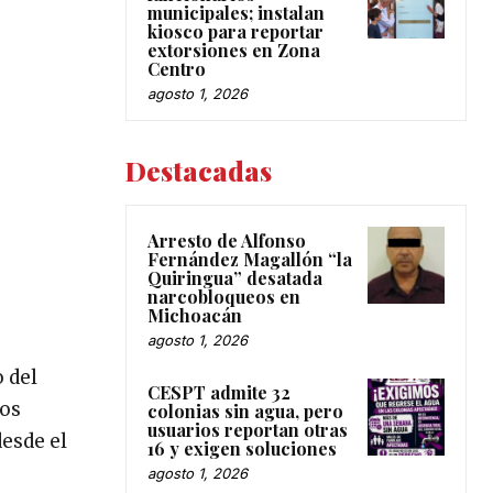
municipales; instalan
kiosco para reportar
extorsiones en Zona
Centro
agosto 1, 2026
Destacadas
Arresto de Alfonso
Fernández Magallón “la
Quiringua” desatada
narcobloqueos en
Michoacán
agosto 1, 2026
 del
CESPT admite 32
los
colonias sin agua, pero
usuarios reportan otras
desde el
16 y exigen soluciones
agosto 1, 2026