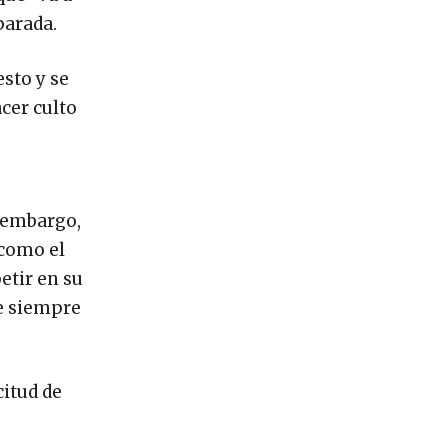
parada.
sto y se
cer culto
n embargo,
 como el
etir en su
ue siempre
citud de