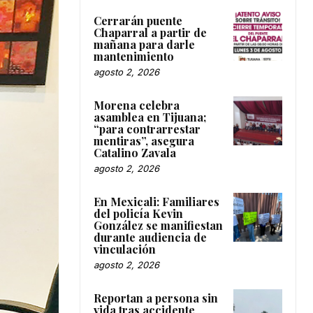
Cerrarán puente
Chaparral a partir de
mañana para darle
mantenimiento
agosto 2, 2026
Morena celebra
asamblea en Tijuana;
“para contrarrestar
mentiras”, asegura
Catalino Zavala
agosto 2, 2026
En Mexicali: Familiares
del policía Kevin
González se manifiestan
durante audiencia de
vinculación
agosto 2, 2026
Reportan a persona sin
vida tras accidente