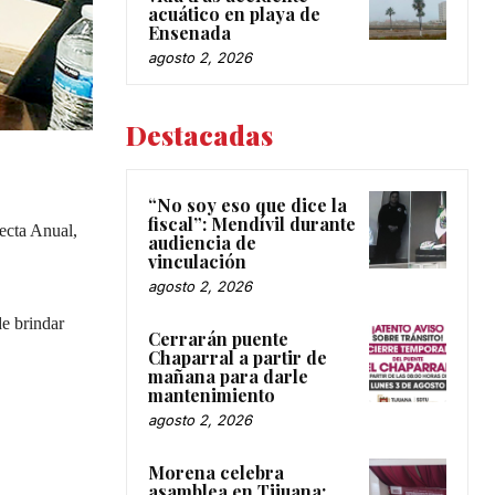
acuático en playa de
Ensenada
agosto 2, 2026
Destacadas
“No soy eso que dice la
fiscal”: Mendívil durante
lecta Anual,
audiencia de
vinculación
agosto 2, 2026
e brindar
Cerrarán puente
Chaparral a partir de
mañana para darle
mantenimiento
agosto 2, 2026
Morena celebra
asamblea en Tijuana;