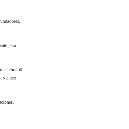
Fundadores,
ente para
én celebra 50
s, y cinco
aciones,