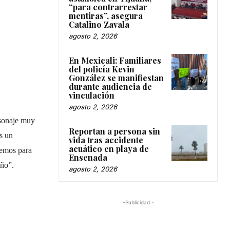
“para contrarrestar
mentiras”, asegura
Catalino Zavala
agosto 2, 2026
En Mexicali: Familiares
del policía Kevin
González se manifiestan
durante audiencia de
vinculación
agosto 2, 2026
rsonaje muy
Reportan a persona sin
es un
vida tras accidente
acuático en playa de
nemos para
Ensenada
año”.
agosto 2, 2026
-Publicidad -