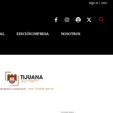
Sign in / Join
AL
EDICIÓN IMPRESA
NOSOTROS
-Publicidad -