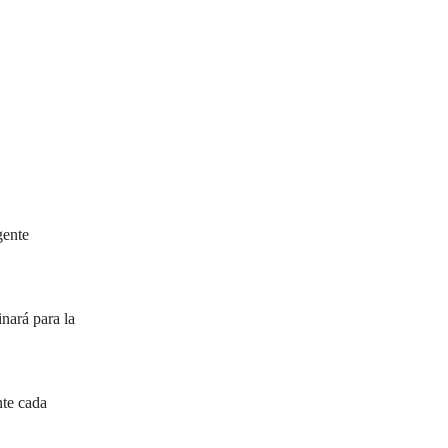
gente
inará para la
nte cada