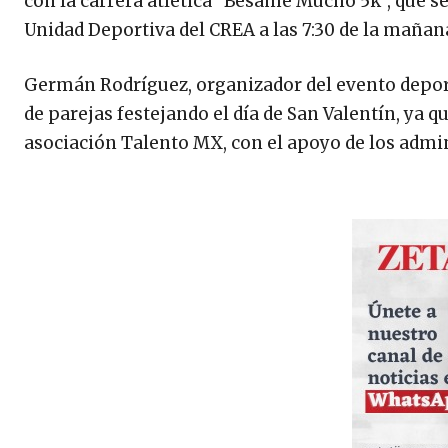
con la carrera atlética “Bésame Mucho 5k”, que se
Unidad Deportiva del CREA a las 7:30 de la mañan
Germán Rodríguez, organizador del evento deporti
de parejas festejando el día de San Valentín, ya 
asociación Talento MX, con el apoyo de los admin