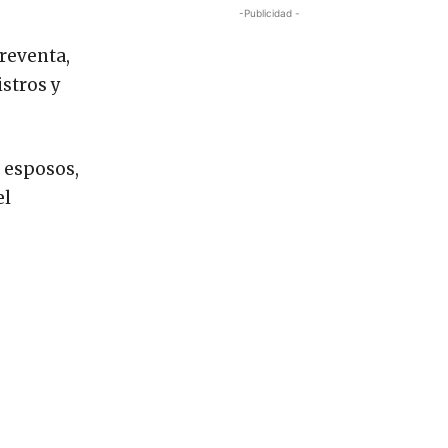
-Publicidad -
reventa,
istros y
 esposos,
el