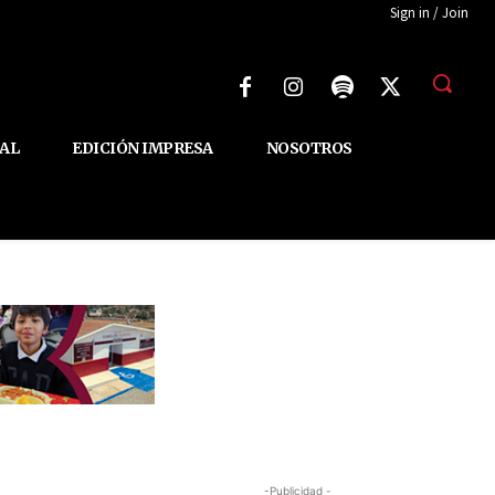
Sign in / Join
AL
EDICIÓN IMPRESA
NOSOTROS
-Publicidad -