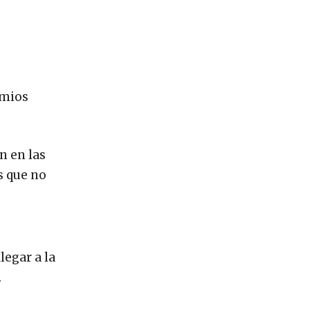
emios
n en las
s que no
legar a la
.