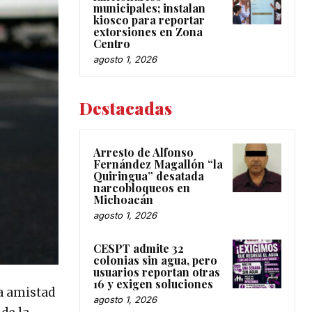
municipales; instalan
kiosco para reportar
extorsiones en Zona
Centro
agosto 1, 2026
Destacadas
Arresto de Alfonso
Fernández Magallón “la
Quiringua” desatada
narcobloqueos en
Michoacán
agosto 1, 2026
CESPT admite 32
colonias sin agua, pero
usuarios reportan otras
16 y exigen soluciones
la amistad
agosto 1, 2026