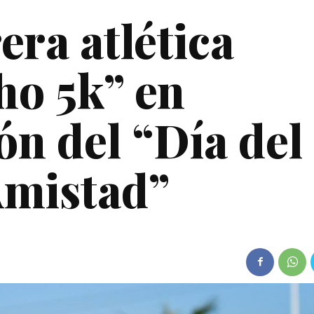
era atlética
o 5k” en
n del “Día del
Amistad”