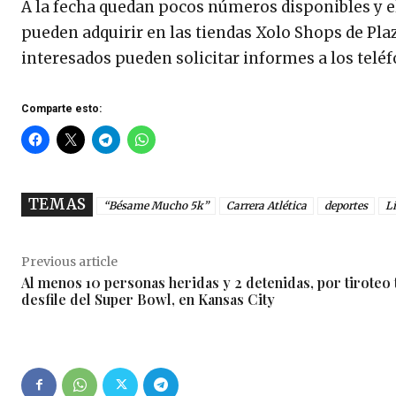
A la fecha quedan pocos números disponibles y el 
pueden adquirir en las tiendas Xolo Shops de Pla
interesados pueden solicitar informes a los teléf
Comparte esto:
TEMAS
“Bésame Mucho 5k”
Carrera Atlética
deportes
L
Previous article
Al menos 10 personas heridas y 2 detenidas, por tiroteo 
desfile del Super Bowl, en Kansas City