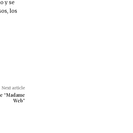
o y se
os, los
Next article
 de “Madame
Web”