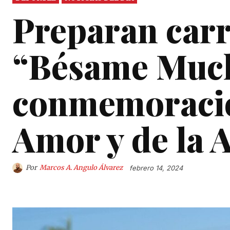
Preparan carr
“Bésame Much
conmemoració
Amor y de la 
Por
Marcos A. Angulo Álvarez
febrero 14, 2024