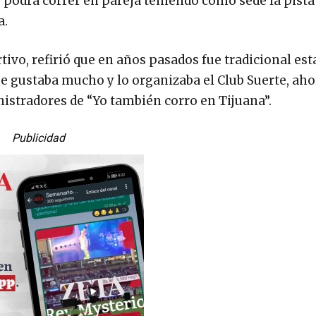
 podrá correr en pareja teniendo como sede la pista 
a.
vo, refirió que en años pasados fue tradicional est
que gustaba mucho y lo organizaba el Club Suerte, aho
istradores de “Yo también corro en Tijuana”.
Publicidad